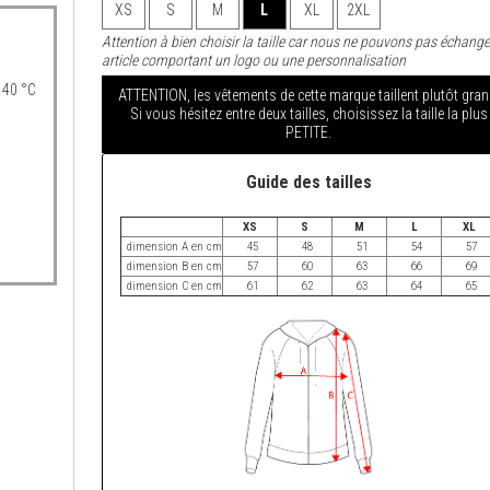
XS
S
M
L
XL
2XL
Attention à bien choisir la taille car nous ne pouvons pas échange
article comportant un logo ou une personnalisation
 40 °C
ATTENTION, les vêtements de cette marque taillent plutôt gran
Si vous hésitez entre deux tailles, choisissez la taille la plus
PETITE.
Guide des tailles
XS
S
M
L
XL
dimension A en cm
45
48
51
54
57
dimension B en cm
57
60
63
66
69
dimension C en cm
61
62
63
64
65