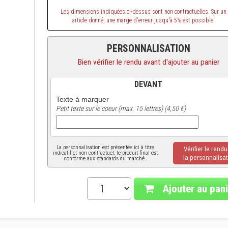
Les dimensions indiquées ci-dessus sont non contractuelles. Sur un
article donné, une marge d'erreur jusqu'à 5% est possible.
PERSONNALISATION
Bien vérifier le rendu avant d'ajouter au panier
DEVANT
Texte à marquer
Petit texte sur le coeur (max. 15 lettres) (4,50 €)
La personnalisation est présentée ici à titre
Vérifier le rend
indicatif et non contractuel, le produit final est
la personnalisat
conforme aux standards du marché.
Ajouter au pani