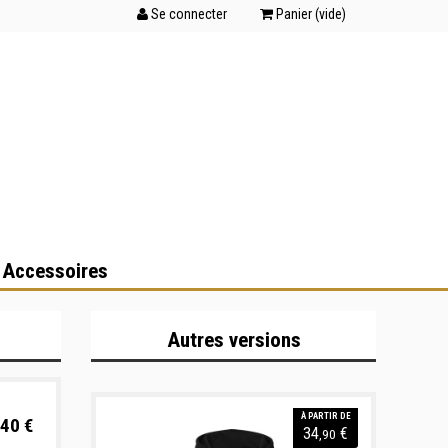
Se connecter
Panier (
vide
)
 Accessoires
Autres versions
À PARTIR DE
40 €
34
€
,90