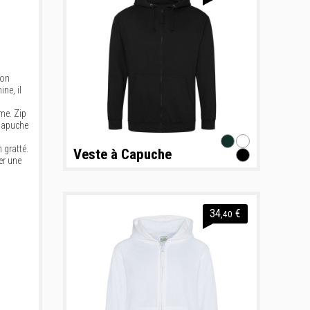
ion
ne, il
me. Zip
 Capuche
 gratté.
Veste à Capuche
er une
34
€
,40