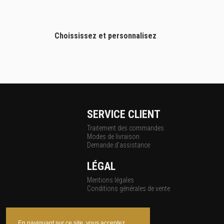
Choississez et personnalisez
SERVICE CLIENT
Traitement des commandes
Modes de livraison
Demande d'assistance
LÉGAL
Mentions légales
Conditions générales de vente
En naviguant sur ce site, vous acceptez