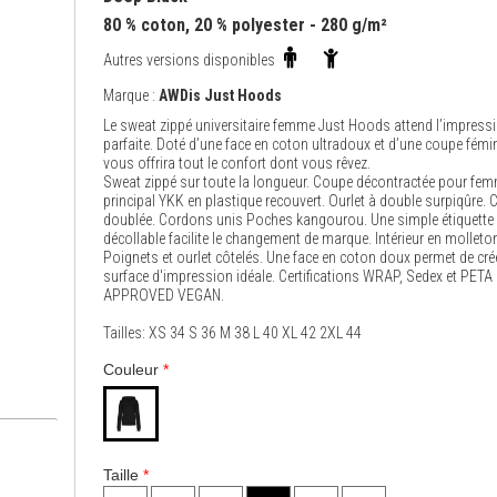
80 % coton, 20 % polyester - 280 g/m²
Autres versions disponibles
Marque :
AWDis Just Hoods
Le sweat zippé universitaire femme Just Hoods attend l’impress
parfaite. Doté d’une face en coton ultradoux et d’une coupe fémini
vous offrira tout le confort dont vous rêvez.
Sweat zippé sur toute la longueur. Coupe décontractée pour fem
principal YKK en plastique recouvert. Ourlet à double surpiqûre.
doublée. Cordons unis Poches kangourou. Une simple étiquette
décollable facilite le changement de marque. Intérieur en molleton
Poignets et ourlet côtelés. Une face en coton doux permet de cré
surface d'impression idéale. Certifications WRAP, Sedex et PETA
APPROVED VEGAN.
Tailles: XS 34 S 36 M 38 L 40 XL 42 2XL 44
Couleur
*
Taille
*