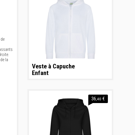
 de
passants
roite.
de la
Veste à Capuche
Enfant
36
€
,40