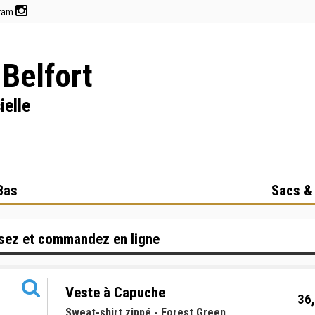
gram
Belfort
ielle
Bas
Sacs &
sez et commandez en ligne
Veste à Capuche
36,
Sweat-shirt zippé - Forest Green