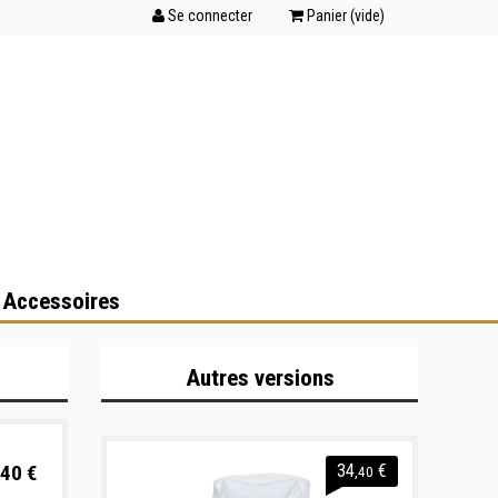
Se connecter
Panier (
vide
)
 Accessoires
Autres versions
40 €
34
€
,40