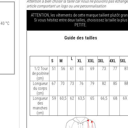
Attention à bien choisir la taille car nous ne pouvons pas échange
article comportant un logo ou une personnalisation
ATTENTION, les vêtements de cette marque taillent plutôt gran
Si vous hésitez entre deux tailles, choisissez la taille la plus
 40 °C
PETITE.
Guide des tailles
L
S
M
XL
XXL
3XL
4XL
5XL
1/2 Tour
51
56
61
65
69
73
77
8
de poitrine
(cm)
Longueur
67
70
73
76
79
82
85
8
du corps
(cm)
Longueur
59
60,5
62
63,5
65
66,5
68
69.
des
manches
(cm)