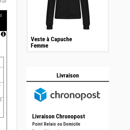
r un
d.
Veste à Capuche
Femme
1
Livraison
8
5
Livraison Chronopost
Point Relais ou Domicile