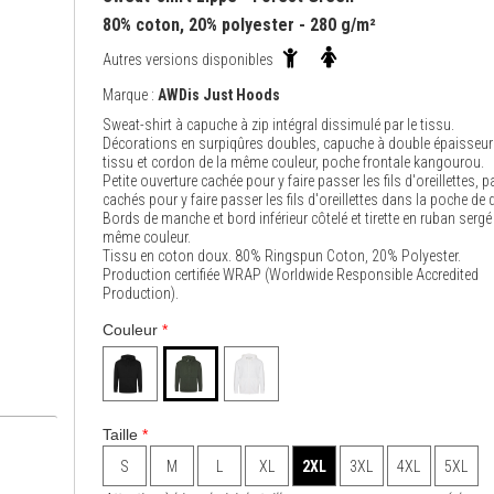
80% coton, 20% polyester - 280 g/m²
Autres versions disponibles
Marque :
AWDis Just Hoods
Sweat-shirt à capuche à zip intégral dissimulé par le tissu.
Décorations en surpiqûres doubles, capuche à double épaisseur
tissu et cordon de la même couleur, poche frontale kangourou.
Petite ouverture cachée pour y faire passer les fils d'oreillettes, 
cachés pour y faire passer les fils d'oreillettes dans la poche de d
Bords de manche et bord inférieur côtelé et tirette en ruban sergé 
même couleur.
Tissu en coton doux. 80% Ringspun Coton, 20% Polyester.
Production certifiée WRAP (Worldwide Responsible Accredited
Production).
Couleur
*
Taille
*
S
M
L
XL
2XL
3XL
4XL
5XL