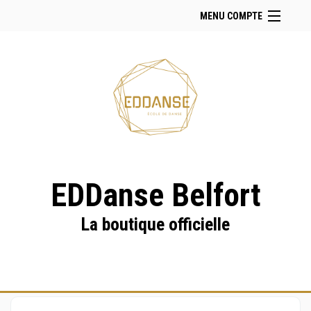
MENU COMPTE
Accueil
Retour à notre site
Facebook
Instagram
Se connecter
Panier (
vide
)
EDDanse Belfort
La boutique officielle