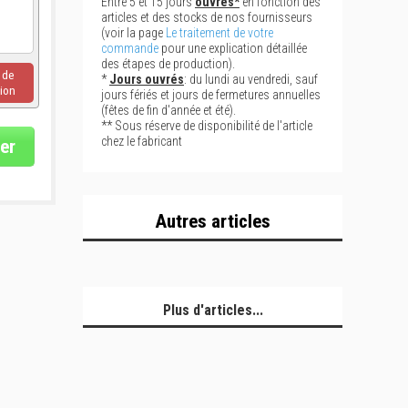
Entre 5 et 15 jours
ouvrés*
en fonction des
articles et des stocks de nos fournisseurs
(voir la page
Le traitement de votre
commande
pour une explication détaillée
des étapes de production).
u de
*
Jours ouvrés
: du lundi au vendredi, sauf
ion
jours fériés et jours de fermetures annuelles
(fêtes de fin d'année et été).
** Sous réserve de disponibilité de l'article
chez le fabricant
er
Autres articles
Plus d'articles...