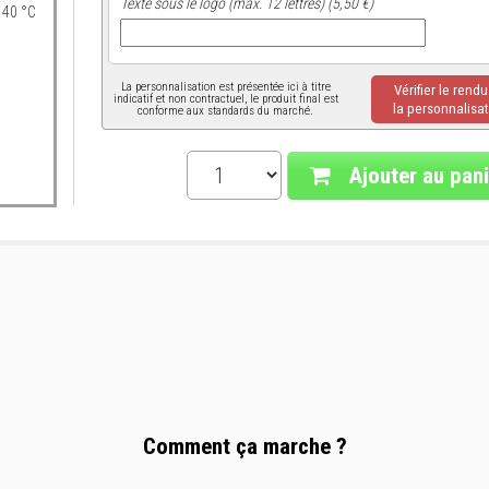
Texte sous le logo (max. 12 lettres) (5,50 €)
 40 °C
La personnalisation est présentée ici à titre
Vérifier le rend
indicatif et non contractuel, le produit final est
la personnalisat
conforme aux standards du marché.
Ajouter au pani
Comment ça marche ?