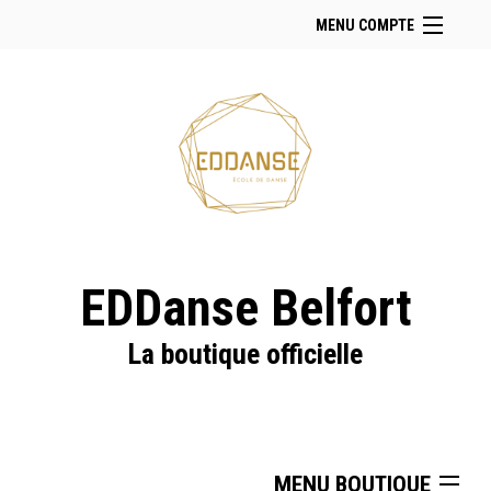
MENU COMPTE
Accueil
Retour à notre site
Facebook
Instagram
Se connecter
Panier (
vide
)
EDDanse Belfort
La boutique officielle
MENU BOUTIQUE