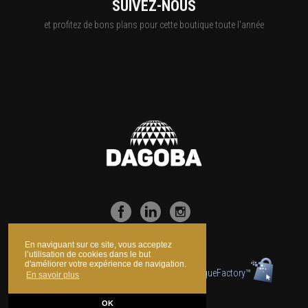
SUIVEZ-NOUS
et profitez de bons plans pour cette boutique toute l'année
En naviguant sur ce site, vous acceptez
l’utilisation de cookies dans le but
d'améliorer votre expérience de navigation.
Boutique propulsée par la technologie
BoutiqueFactory™
En savoir plus
OK