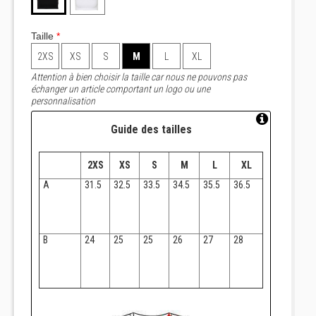
Taille
*
2XS
XS
S
M
L
XL
Attention à bien choisir la taille car nous ne pouvons pas
échanger un article comportant un logo ou une
personnalisation
Guide des tailles
2XS
XS
S
M
L
XL
A
31.5
32.5
33.5
34.5
35.5
36.5
B
24
25
25
26
27
28