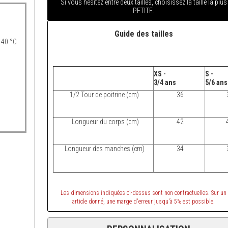
Si vous hésitez entre deux tailles, choisissez la taille la plus
PETITE.
Guide des tailles
 40 °C
XS -
S -
3/4 ans
5/6 an
1/2 Tour de poitrine (cm)
36
Longueur du corps (cm)
42
Longueur des manches (cm)
34
Les dimensions indiquées ci-dessus sont non contractuelles. Sur un
article donné, une marge d'erreur jusqu'à 5% est possible.