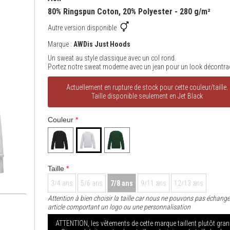
80% Ringspun Coton, 20% Polyester - 280 g/m²
Autre version disponible
Marque :
AWDis Just Hoods
Un sweat au style classique avec un col rond.
Portez notre sweat moderne avec un jean pour un look décontrac
Actuellement en rupture de stock pour cette couleur/taille.
Taille disponible seulement en Jet Black
Couleur
*
Taille
*
3/4 ans
5/6 ans
7/8 ans
9/11 ans
12/13 ans
Attention à bien choisir la taille car nous ne pouvons pas échange
article comportant un logo ou une personnalisation
ATTENTION, les vêtements de cette marque taillent plutôt gran