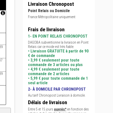
Livraison Chronopost
Point Relais ou Domicile
France Métropolitaine uniquement
Frais de livraison
1- EN POINT RELAIS CHRONOPOST
M -
L -
XL -
s
7/8 ans
9/11 ans
12/13 ans
DAGOBA subventionne la livraison en Point
Relais car ce mode est très fiable.
39
42
45
48
• Livraison GRATUITE à partir de 90
€ de commande
• 3,99 € seulement pour toute
47
52
57
62
commande de 3 articles ou plus
• 4,99 € seulement pour toute
commande de 2 articles
39
44
49
54
• 5,99 € pour toute commande de 1
seul article
2- À DOMICILE PAR CHRONOPOST
Au tarif Chronopost Livraison à domicile.
Délais de livraison
Entre 5 et 15 jours
ouvrés*
en fonction des