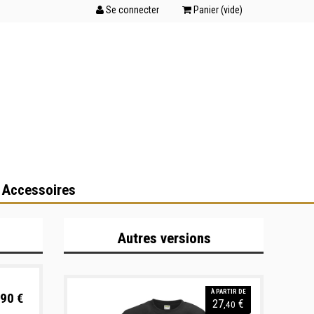
Se connecter
Panier (
vide
)
 Accessoires
Autres versions
À PARTIR DE
90 €
27
€
,40