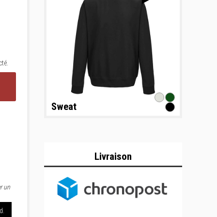
té.
Sweat
Livraison
r un
d.