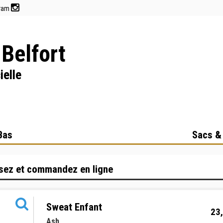
gram
Belfort
ielle
Bas
Sacs &
sez et commandez en ligne
Sweat Enfant
23,
Ash