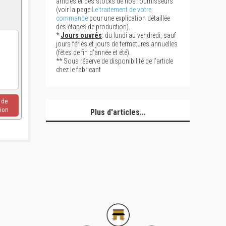
articles et des stocks de nos fournisseurs
(voir la page
Le traitement de votre
commande
pour une explication détaillée
des étapes de production).
*
Jours ouvrés
: du lundi au vendredi, sauf
jours fériés et jours de fermetures annuelles
(fêtes de fin d'année et été).
** Sous réserve de disponibilité de l'article
chez le fabricant
u de
ion
Plus d'articles...