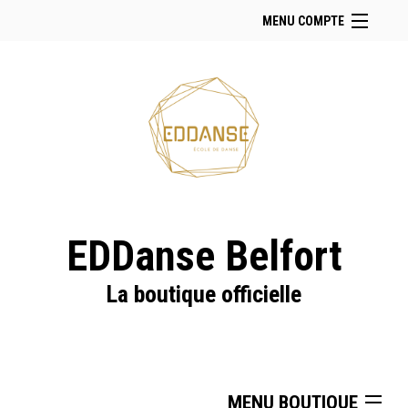
MENU COMPTE
Accueil
Retour à notre site
Facebook
Instagram
Se connecter
Panier (
vide
)
EDDanse Belfort
La boutique officielle
MENU BOUTIQUE