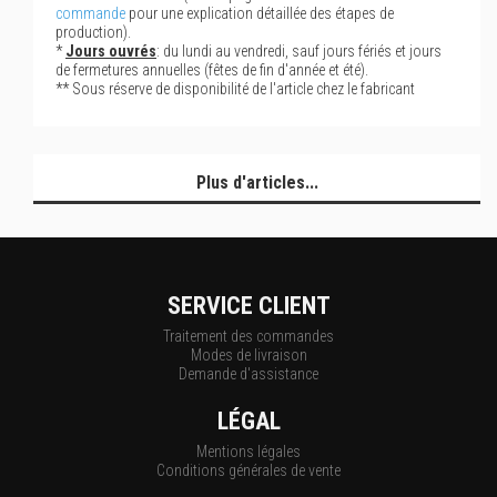
commande
pour une explication détaillée des étapes de
production).
*
Jours ouvrés
: du lundi au vendredi, sauf jours fériés et jours
de fermetures annuelles (fêtes de fin d'année et été).
** Sous réserve de disponibilité de l'article chez le fabricant
Plus d'articles...
SERVICE CLIENT
Traitement des commandes
Modes de livraison
Demande d'assistance
LÉGAL
Mentions légales
Conditions générales de vente