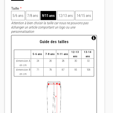
Taille
*
5/6 ans
7/8 ans
9/11 ans
12/13 ans
14/15 ans
Attention à bien choisir la taille car nous ne pouvons pas
échanger un article comportant un logo ou une
personnalisation
Guide des tailles
12-13
13-14
5-6 ans
7-8 ans
9-11 ans
ans
ans
dimension A
24
26
28
30
32
en cm
dimension B
71
78
87
95
106
en cm